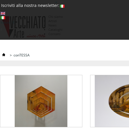
(0)
Iscriviti alla nostra newsletter:
Chi siamo
Artisti
Valuta : €
News
€
Cataloghi
Contatti
>
conTESSA