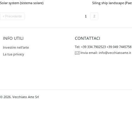
Solar system (sistema solare)
Siling ship landscape (Paes
« Precedente
1
2
INFO UTILI
CONTATTACI
Tel: +39 334 7902523 +39 049 7445758
Investire nell'arte
Invia email:
info@vecchiatoarte.it
La tua privacy
© 2026. Vecchiato Arte Srl