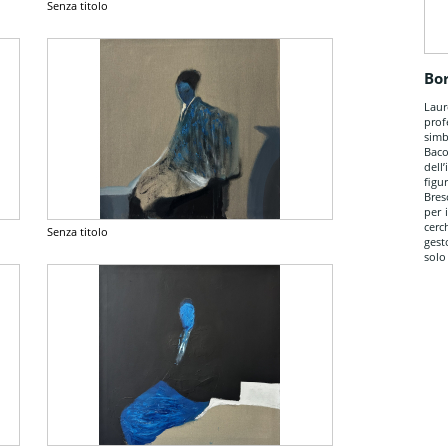
Senza titolo
Bo
Laur
prof
sim
Bac
dell
figu
Bres
per 
cerc
Senza titolo
gest
solo