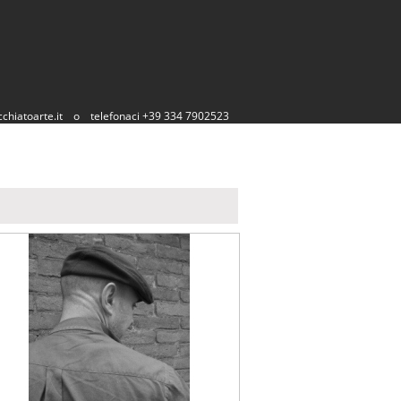
chiatoarte.it
o
telefonaci +39 334 7902523