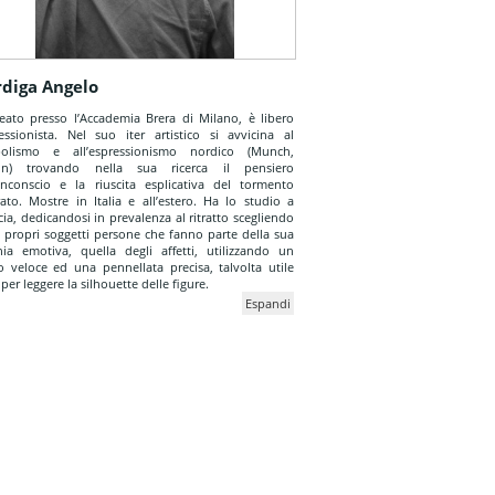
rdiga Angelo
eato presso l’Accademia Brera di Milano, è libero
essionista. Nel suo iter artistico si avvicina al
bolismo e all’espressionismo nordico (Munch,
on) trovando nella sua ricerca il pensiero
’inconscio e la riuscita esplicativa del tormento
rato. Mostre in Italia e all’estero. Ha lo studio a
cia, dedicandosi in prevalenza al ritratto scegliendo
i propri soggetti persone che fanno parte della sua
hia emotiva, quella degli affetti, utilizzando un
o veloce ed una pennellata precisa, talvolta utile
 per leggere la silhouette delle figure.
Espandi