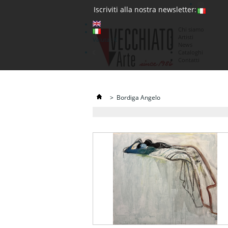
(0)
Iscriviti alla nostra newsletter:
Chi siamo
Artisti
Valuta : €
News
€
Cataloghi
Contatti
>
Bordiga Angelo