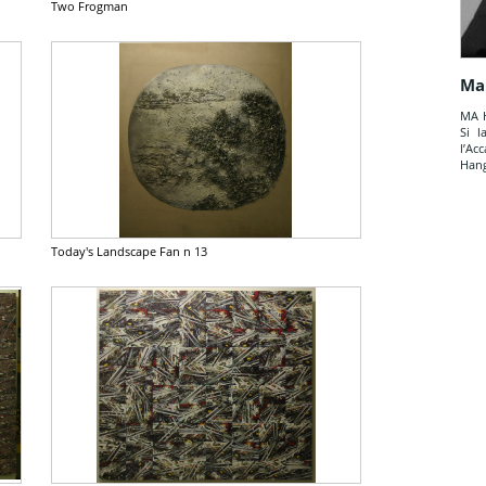
Two Frogman
Ma
MA H
Si l
l’A
Hang
Today's Landscape Fan n 13