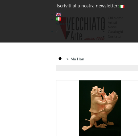
(0)
Iscriviti alla nostra newsletter:
Chi siamo
Artisti
Valuta : €
News
€
Cataloghi
Contatti
>
Ma Han