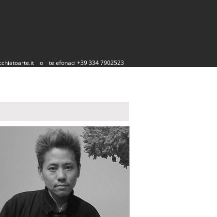
chiatoarte.it
o
telefonaci +39 334 7902523