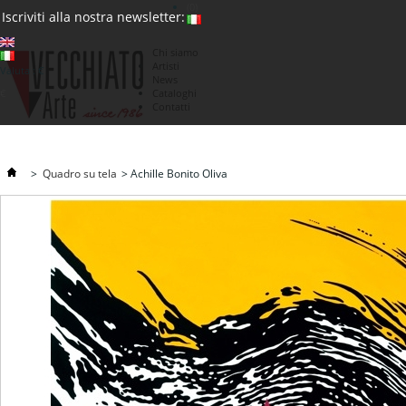
(0)
Iscriviti alla nostra newsletter:
Chi siamo
Artisti
Valuta : €
News
€
Cataloghi
Contatti
>
Quadro su tela
>
Achille Bonito Oliva