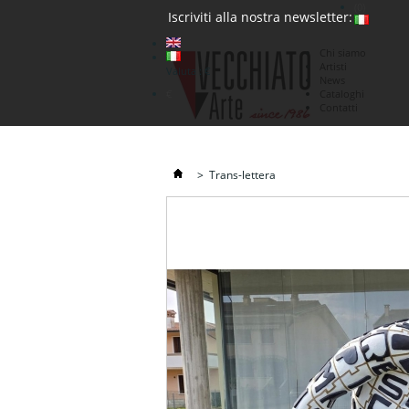
(0)
Iscriviti alla nostra newsletter:
Chi siamo
Artisti
Valuta : €
News
€
Cataloghi
Contatti
>
Trans-lettera