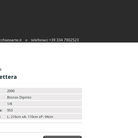
chiatoarte.it
o
telefonaci +39 334 7902523
a
lettera
2000
Bronzo Dipinto
1/8
o:
953
:
L: 216cm xA: 110cm xP: 94cm