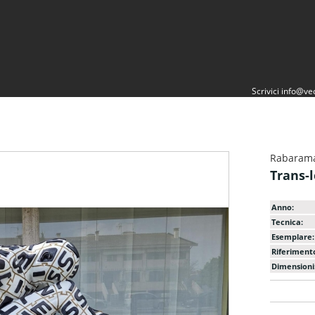
Scrivici
info@vec
Rabaram
Trans-
Anno:
Tecnica:
Esemplare:
Riferiment
Dimensioni