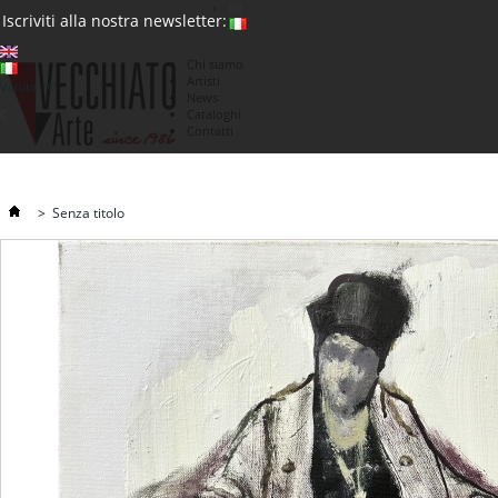
(0)
Iscriviti alla nostra newsletter:
Chi siamo
Artisti
Valuta : €
News
€
Cataloghi
Contatti
>
Senza titolo