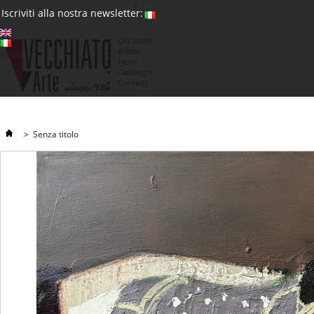
(0)
Iscriviti alla nostra newsletter:
Chi siamo
Artisti
Valuta : €
News
€
Cataloghi
Contatti
>
Senza titolo