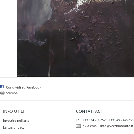
Condividi su Facebook
Stampa
INFO UTILI
CONTATTACI
Tel: +39 334 7902523 +39 049 7445758
Investire nell'arte
Invia email:
info@vecchiatoarte.it
La tua privacy