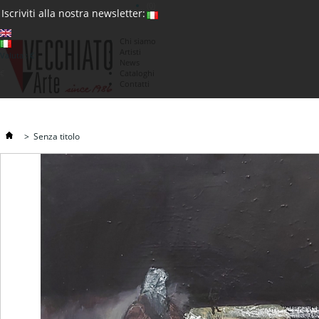
(0)
Iscriviti alla nostra newsletter:
Chi siamo
Artisti
Valuta : €
News
€
Cataloghi
Contatti
>
Senza titolo