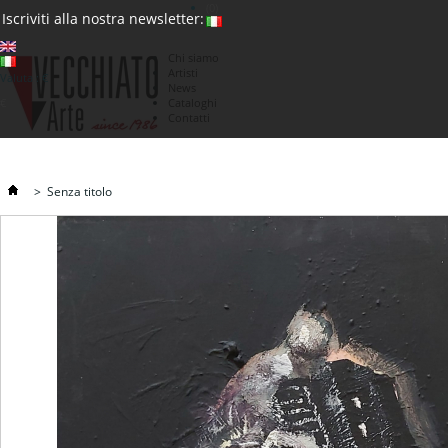
(0)
Iscriviti alla nostra newsletter:
Chi siamo
Artisti
Valuta : €
News
€
Cataloghi
Contatti
>
Senza titolo