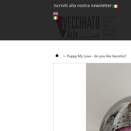
(0)
Iscriviti alla nostra newsletter:
Chi siamo
Artisti
Valuta : €
News
€
Cataloghi
Contatti
>
Puppy My Love - do you like bacetto?