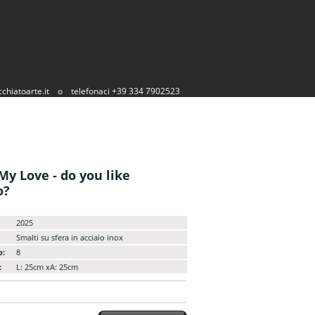
chiatoarte.it
o
telefonaci +39 334 7902523
My Love - do you like
o?
2025
Smalti su sfera in acciaio inox
o:
8
:
L: 25cm xA: 25cm