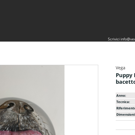
Scrivici
info@vec
Vega
Puppy 
bacett
Anno:
Tecnica:
Riferiment
Dimensioni