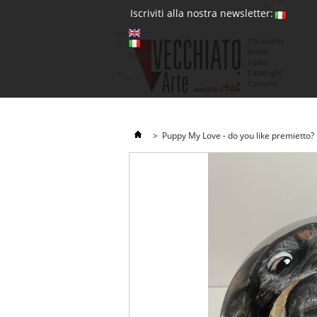
(0)
Iscriviti alla nostra newsletter:
Chi siamo
Artisti
Valuta : €
News
€
Cataloghi
Contatti
>
Puppy My Love - do you like premietto?