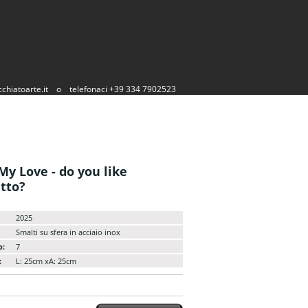
chiatoarte.it
o
telefonaci +39 334 7902523
My Love - do you like
tto?
2025
Smalti su sfera in acciaio inox
o:
7
:
L: 25cm xA: 25cm