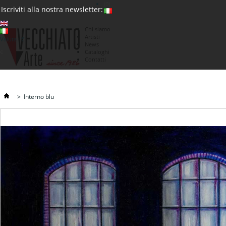
(0)
Iscriviti alla nostra newsletter:
Chi siamo
Artisti
Valuta : €
News
€
Cataloghi
Contatti
>
Interno blu