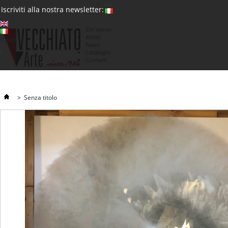
(0)
Iscriviti alla nostra newsletter:
Chi siamo
Artisti
Valuta : €
News
€
Cataloghi
Contatti
>
Senza titolo