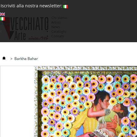
(0)
Iscriviti alla nostra newsletter:
Chi siamo
Artisti
Valuta : €
News
€
Cataloghi
Contatti
>
Barkha Bahar