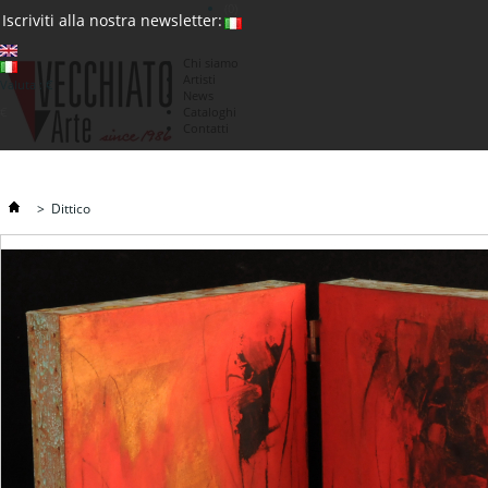
(0)
Iscriviti alla nostra newsletter:
Chi siamo
Artisti
Valuta : €
News
€
Cataloghi
Contatti
>
Dittico