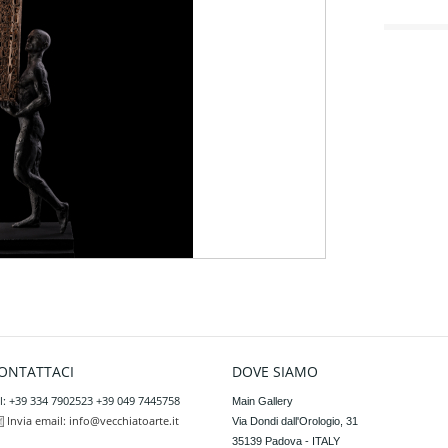
ONTATTACI
DOVE SIAMO
l: +39 334 7902523 +39 049 7445758
Main Gallery

Invia email:
info@vecchiatoarte.it
Via Dondi dall'Orologio, 31

35139 Padova - ITALY
