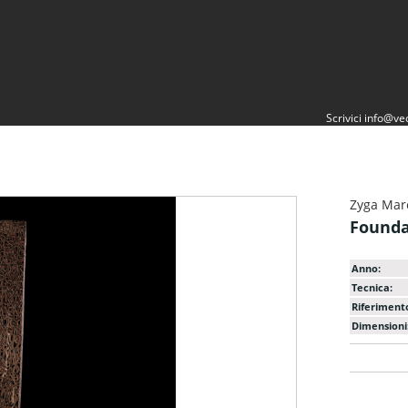
Scrivici
info@vec
Zyga Mar
Founda
Anno:
Tecnica:
Riferiment
Dimensioni