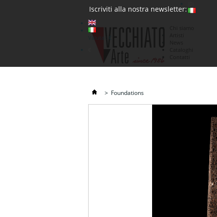
(0)
Iscriviti alla nostra newsletter:
Chi siamo
Artisti
Valuta : €
News
€
Cataloghi
Contatti
>
Foundations