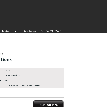
chiatoarte.it
o
telefonaci +39 334 7902523
ek
tions
2024
Scultura in bronzo
o:
41
:
L: 20cm xA: 145cm xP: 25cm
Richiedi info