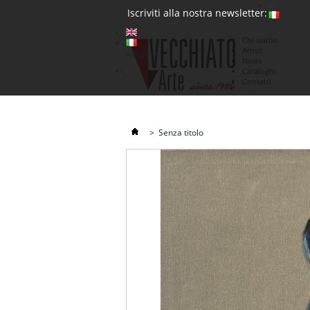
(0)
Iscriviti alla nostra newsletter:
Chi siamo
Artisti
Valuta : €
News
€
Cataloghi
Contatti
>
Senza titolo