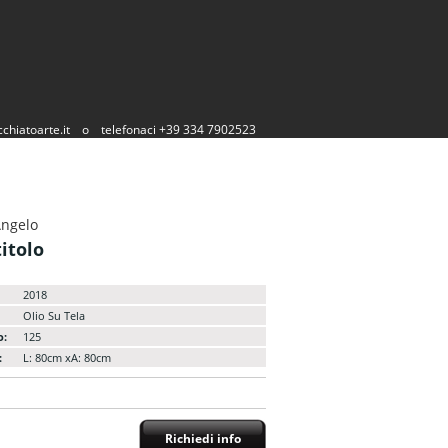
chiatoarte.it
o
telefonaci +39 334 7902523
Angelo
itolo
2018
Olio Su Tela
o:
125
:
L: 80cm xA: 80cm
Richiedi info