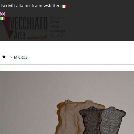
(0)
Iscriviti alla nostra newsletter:
Chi siamo
Artisti
Valuta : €
News
€
Cataloghi
Contatti
>
MICRUS