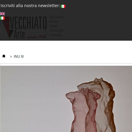
(0)
Iscriviti alla nostra newsletter:
Chi siamo
Artisti
Valuta : €
News
€
Cataloghi
Contatti
>
INU III