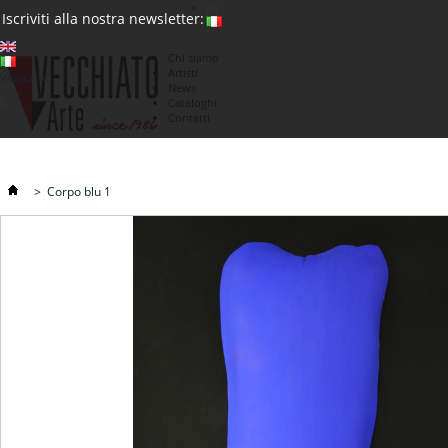
(0)
Iscriviti alla nostra newsletter:
Chi siamo
Artisti
Valuta : €
News
€
Cataloghi
Contatti
>
Corpo blu 1