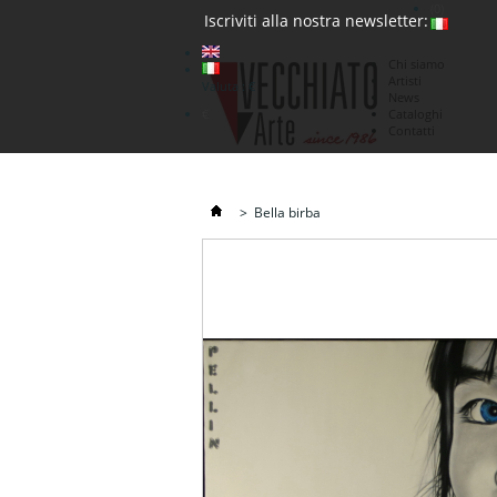
(0)
Iscriviti alla nostra newsletter:
Chi siamo
Artisti
Valuta : €
News
€
Cataloghi
Contatti
>
Bella birba