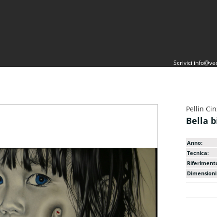
Scrivici
info@vec
Pellin Cin
Bella b
Anno:
Tecnica:
Riferiment
Dimensioni