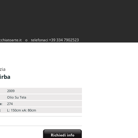
chiatoarte.it
o
telefonaci +39 334 7902523
zia
irba
2009
Olio Su Tela
o:
274
:
L: 150cm xA: 80cm
Richiedi info