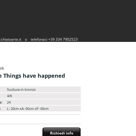
chiatoarte.it
o
telefonaci +39 334 7902523
ek
e Things have happened
Scultura in bronzo
4/8
o:
24
:
L: 20cm xA: 60cm xP: 60cm
Richiedi info