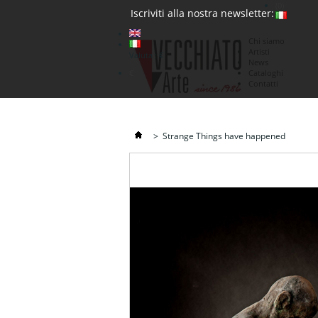
(0)
Iscriviti alla nostra newsletter:
Chi siamo
Artisti
Valuta : €
News
€
Cataloghi
Contatti
>
Strange Things have happened