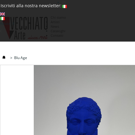
(0)
Iscriviti alla nostra newsletter:
Chi siamo
Artisti
Valuta : €
News
€
Cataloghi
Contatti
>
Blu Age