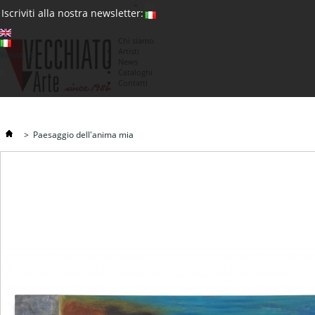
(0)
Iscriviti alla nostra newsletter:
Chi siamo
Artisti
Valuta : €
News
€
Cataloghi
Contatti
>
Paesaggio dell'anima mia