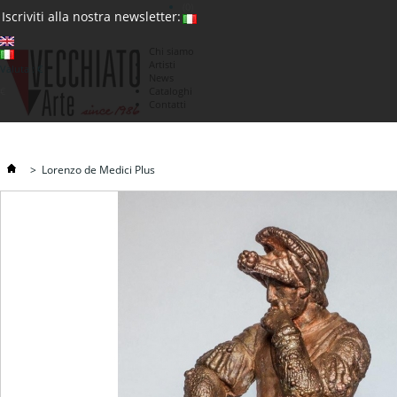
(0)
Iscriviti alla nostra newsletter:
Chi siamo
Artisti
Valuta : €
News
€
Cataloghi
Contatti
>
Lorenzo de Medici Plus