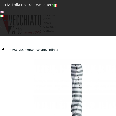
(0)
Iscriviti alla nostra newsletter:
Chi siamo
Artisti
Valuta : €
News
€
Cataloghi
Contatti
>
Accrescimento - colonna infinita