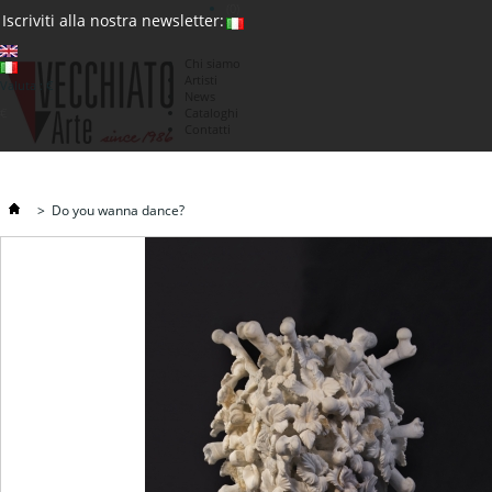
(0)
Iscriviti alla nostra newsletter:
Chi siamo
Artisti
Valuta : €
News
€
Cataloghi
Contatti
>
Do you wanna dance?