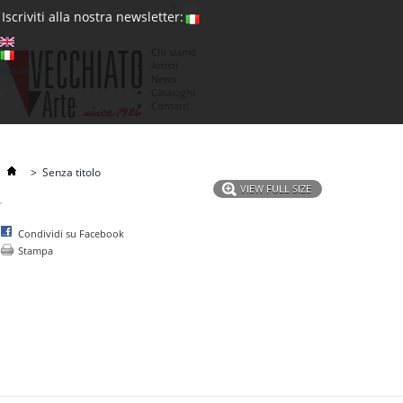
(0)
Iscriviti alla nostra newsletter:
Chi siamo
Artisti
Valuta : €
News
€
Cataloghi
Contatti
>
Senza titolo
VIEW FULL SIZE
Condividi su Facebook
Stampa