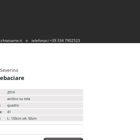
chiatoarte.it
o
telefonaci +39 334 7902523
 Severino
rebaciare
2014
acrilico su tela
:
quadro
o:
41
:
L: 150cm xA: 50cm