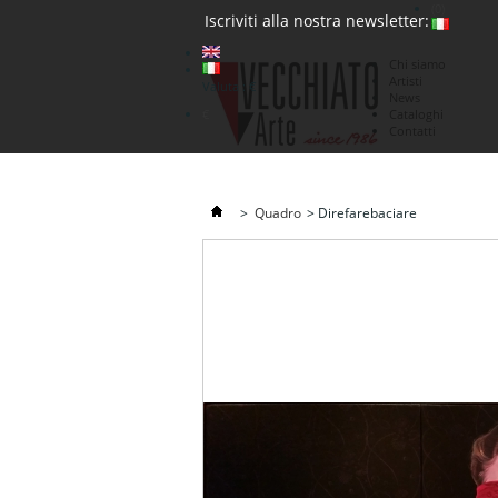
(0)
Iscriviti alla nostra newsletter:
Chi siamo
Artisti
Valuta : €
News
€
Cataloghi
Contatti
>
Quadro
>
Direfarebaciare