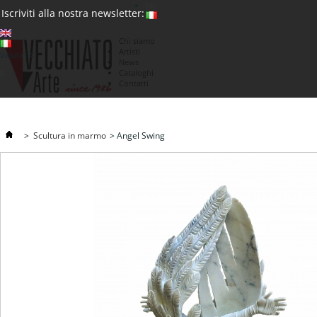
(0)
Iscriviti alla nostra newsletter:
Chi siamo
Artisti
Valuta : €
News
€
Cataloghi
Contatti
>
Scultura in marmo
>
Angel Swing