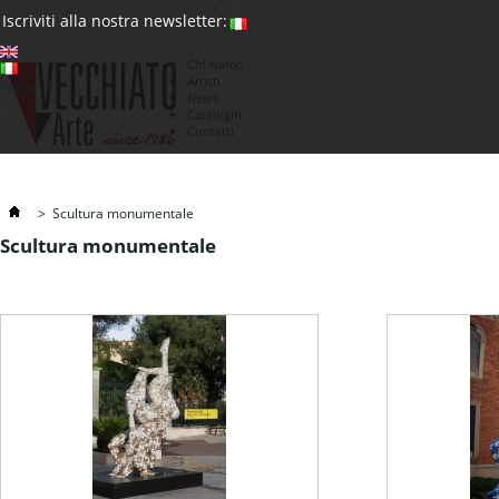
(0)
Iscriviti alla nostra newsletter:
Chi siamo
Artisti
Valuta : €
News
€
Cataloghi
Contatti
>
Scultura monumentale
Scultura monumentale