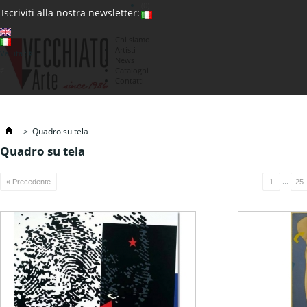
(0)
Iscriviti alla nostra newsletter:
Chi siamo
Artisti
Valuta : €
News
€
Cataloghi
Contatti
>
Quadro su tela
Quadro su tela
...
« Precedente
1
25