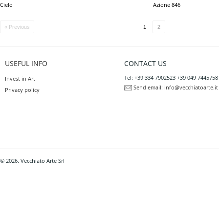
Cielo
Azione 846
« Previous
1
2
USEFUL INFO
CONTACT US
Tel: +39 334 7902523 +39 049 7445758
Invest in Art
Send email:
info@vecchiatoarte.it
Privacy policy
© 2026. Vecchiato Arte Srl