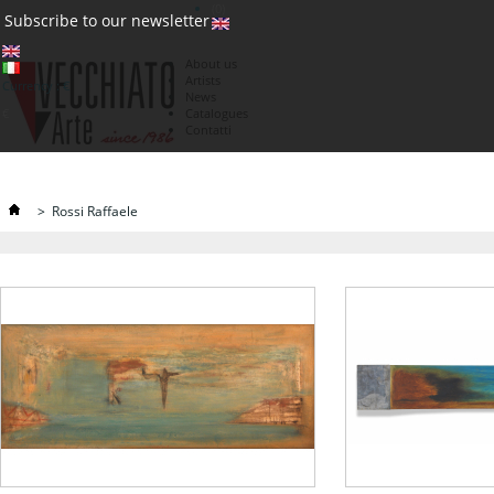
(0)
Subscribe to our newsletter
About us
Artists
Currency : €
News
€
Catalogues
Contatti
>
Rossi Raffaele