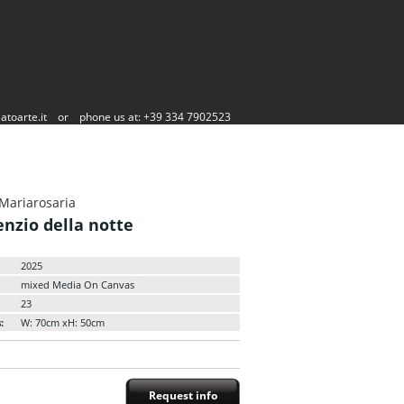
atoarte.it
or
phone us at: +39 334 7902523
 Mariarosaria
enzio della notte
2025
mixed Media On Canvas
23
:
W: 70cm xH: 50cm
Request info