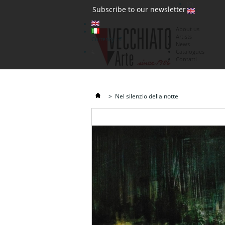
(0)
Subscribe to our newsletter
About us
Artists
Currency : €
News
€
Catalogues
Contatti
>
Nel silenzio della notte